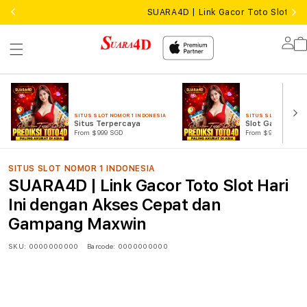
SUARA4D | Link Gacor Toto Slot Ha
Lo
in
SITUS SLOT NOMOR 1 INDONESIA
SITUS SLOT NOMOR 1
Situs Terpercaya
Slot Gacor 202
From $999 SGD
From $999 SGD
SITUS SLOT NOMOR 1 INDONESIA
SUARA4D | Link Gacor Toto Slot Hari
Ini dengan Akses Cepat dan
Gampang Maxwin
SKU:
0000000000
Barcode:
0000000000