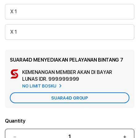
X 1
X 1
SUARA4D MENYEDIAKAN PELAYANAN BINTANG 7
KEMENANGAN MEMBER AKAN DI BAYAR
Ad
LUNAS
IDR. 999.999.999
App
NO LIMIT BOSKU
Car
SUARA4D GROUP
Quantity