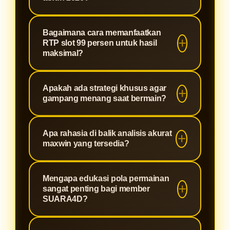
SUARA4D telah membangun
Bagaimana cara memanfaatkan
reputasi sebagai situs resmi yang
RTP slot 99 persen untuk hasil
mengutamakan keamanan serta
maksimal?
edukasi bagi penggunanya. Melalui
Memahami mekanisme RTP slot 99
sistem yang transparan, kami
Apakah ada strategi khusus agar
persen memerlukan pendekatan
memastikan setiap pemain
gampang menang saat bermain?
yang edukatif. Di platform ini, data
mendapatkan informasi yang valid
persentase tersebut disajikan secara
mengenai perkembangan ekosistem
Metode gampang menang di
Apa rahasia di balik analisis akurat
real-time agar Anda dapat
slot gacor 2026.
SUARA4D berfokus pada
maxwin yang tersedia?
melakukan analisis mandiri untuk
manajemen modal yang bijak serta
menentukan waktu bermain yang
pemahaman terhadap pola algoritma
Analisis akurat maxwin kami peroleh
memiliki potensi pengembalian
Mengapa edukasi pola permainan
terbaru. Kami menyediakan panduan
melalui pengolahan data riwayat
sangat penting bagi member
paling optimal.
lengkap yang membantu pemain
permainan yang mendalam. Dengan
SUARA4D?
memahami karakteristik setiap
menggabungkan statistik volatilitas
permainan sebelum mulai
Edukasi merupakan pilar utama
dan tren slot gacor 2026, SUARA4D